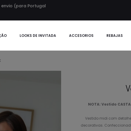
envio (para Portugal
ÇÃO
LOOKS DE INVITADA
ACCESORIOS
REBAJAS
t
V
NOTA: Vestido CASTAN
Vestido midi com detalhe
decorativas. Confeccionado