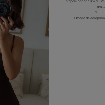
proporcionando um ajuste 
muito
O mode
A modo de comparación