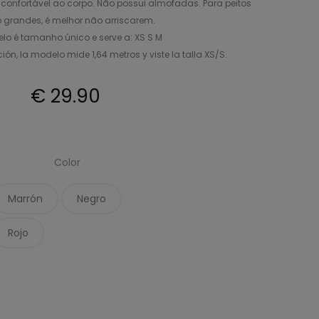
confortável ao corpo. Não possui almofadas. Para peitos
 grandes, é melhor não arriscarem.
lo é tamanho único e serve a: XS S M
, la modelo mide 1,64 metros y viste la talla XS/S.
€
29.90
Color
Marrón
Negro
Rojo