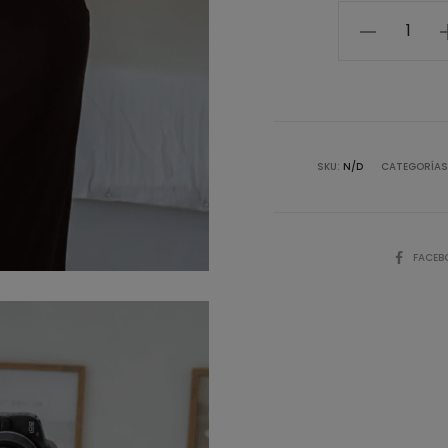
Vestido
Scarlett
cantidad
SKU:
N/D
CATEGORÍAS
COMPART
FACEB