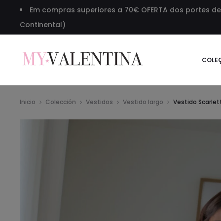
Em compras superiores a 70€ OFERTA dos portes de 
Continental)
COLE
Inicio
Colección
Vestidos
Vestido largo
Vestido Scarlet