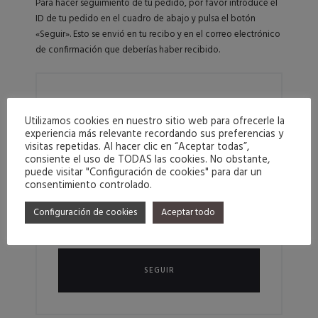
Para hacer seguimiento de tu pedido, por favor introduce el
i
ID de tu pedido en el cuadro de abajo y pulsa el botón
«Seguir». Esto se envió en tu recibo y en el correo electrónico
e
de confirmación que deberías haber recibido.
n
t
o
ID DE PEDIDO
Utilizamos cookies en nuestro sitio web para ofrecerle la
d
experiencia más relevante recordando sus preferencias y
e
visitas repetidas. Al hacer clic en “Aceptar todas”,
consiente el uso de TODAS las cookies. No obstante,
p
puede visitar "Configuración de cookies" para dar un
CORREO ELECTRÓNICO DE FACTURACIÓN
consentimiento controlado.
e
d
Configuración de cookies
Aceptar todo
i
d
o
SEGUIR
s