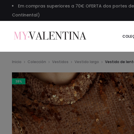
Em compras superiores a 70€ OFERTA dos portes de 
Continental)
COLE
Inicio
Colección
Vestidos
Vestido largo
Vestido de lent
38%