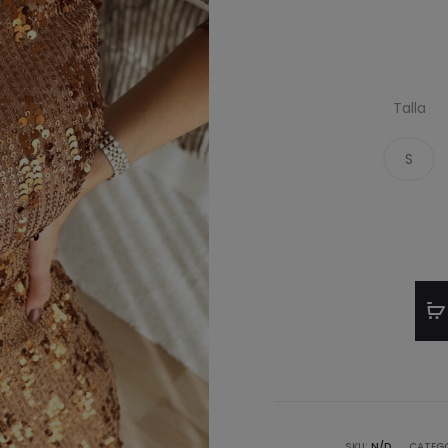
Talla
S
SKU:
N/D
CATEG