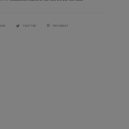
IR
OOK
TWITTER
PINTEREST