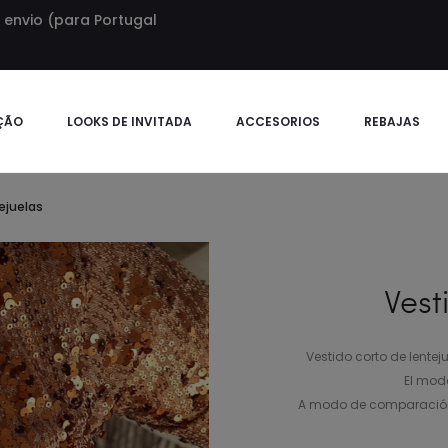
envio (para Portugal
ÇÃO
LOOKS DE INVITADA
ACCESORIOS
REBAJAS
ejuelas
Vest
Vestido corto de lentej
El mode
A modo de comparación, l