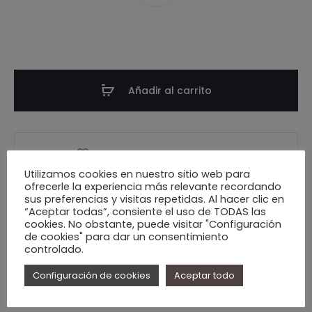
Añadir al carrito
Añadir a la lista de deseos
Utilizamos cookies en nuestro sitio web para
ofrecerle la experiencia más relevante recordando
sus preferencias y visitas repetidas. Al hacer clic en
“Aceptar todas”, consiente el uso de TODAS las
cookies. No obstante, puede visitar "Configuración
de cookies" para dar un consentimiento
controlado.
SKU:
N/D
CATEGORÍAS:
PANTALONES
,
COLECCIÓN
,
REBAJAS
Configuración de cookies
Aceptar todo