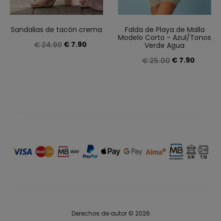
Sandalias de tacón crema
Falda de Playa de Malla
Modelo Corto - Azul/Tonos
El
El
€
7.90
€
24.90
Verde Agua
precio
precio
El
El
€
7.90
€
25.00
original
actual
precio
precio
era:
es:
original
actual
€ 24.90.
€ 7.90.
era:
es:
€ 25.00.
€ 7.90.
Derechos de autor © 2026