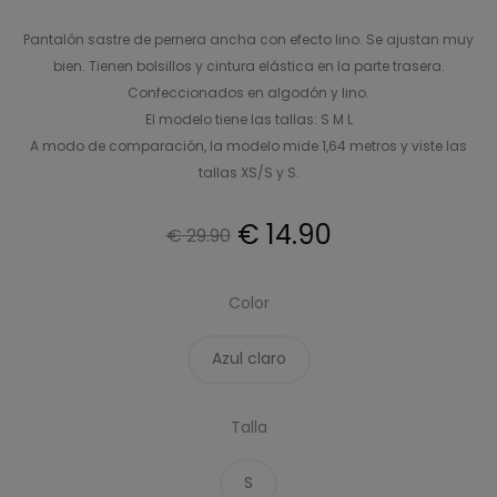
Pantalón sastre de pernera ancha con efecto lino. Se ajustan muy
bien. Tienen bolsillos y cintura elástica en la parte trasera.
Confeccionados en algodón y lino.
El modelo tiene las tallas: S M L
A modo de comparación, la modelo mide 1,64 metros y viste las
tallas XS/S y S.
El
El
€
14.90
€
29.90
precio
precio
Color
original
actual
Azul claro
era:
es:
Talla
€ 29.90.
€ 14.90.
S