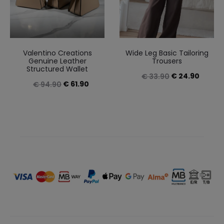
Valentino Creations
Wide Leg Basic Tailoring
Genuine Leather
Trousers
Structured Wallet
Original
Curren
€
24.90
€
33.90
Original
Current
€
61.90
€
94.90
price
price
price
price
was:
is:
was:
is:
€ 33.90.
€ 24.9
€ 94.90.
€ 61.90.