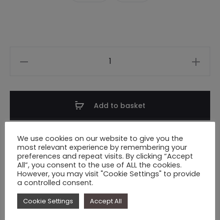
Vestido
Charlotte
quantity
Add to basket
We use cookies on our website to give you the
most relevant experience by remembering your
Add to wishlist
preferences and repeat visits. By clicking “Accept
All”, you consent to the use of ALL the cookies.
However, you may visit "Cookie Settings" to provide
a controlled consent.
Cookie Settings
Accept All