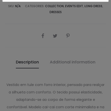
SKU:
N/A
CATEGORIES:
COLLECTION
,
EVENTS EDIT
,
LONG DRESS
,
DRESSES
SHARE
Description
Additional information
Vestido em tule com forro interior, pensado para realçar
a silhueta com conforto. O tecido possui elasticidade,
adaptando-se ao corpo de forma elegante e
confortável. Modelo cai-cai com corte minimalista e na