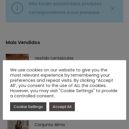
Não foram encontrados produtos
correspondentes à sua pesquisa.
Mais Vendidos
Vestido Lantejoulas
O
O
€
31.90
€
19.90
We use cookies on our website to give you the
most relevant experience by remembering your
preço
preço
preferences and repeat visits. By clicking “Accept
original
atual
All”, you consent to the use of ALL the cookies.
However, you may visit "Cookie Settings" to provide
Blazer com Gola Risca Diplomata
era:
é:
a controlled consent.
O
O
€
39.90
€
19.90
€ 31.90.
€ 19.90.
Cookie Settings
Accept All
preço
preço
original
atual
Conjunto Alma
era:
é: