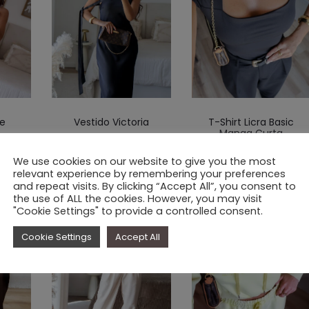
Este
Este
ge
Vestido Victoria
T-Shirt Licra Basic
to
produto
produto
Manga Curta
O
O
O
.90
€
59.90
€
39.90
tem
tem
O
O
€
16.90
€
9.90
We use cookies on our website to give you the most
o
preço
preço
preço
s
várias
várias
relevant experience by remembering your preferences
preço
preç
nal
atual
original
atual
and repeat visits. By clicking “Accept All”, you consent to
ntes.
variantes.
variantes.
original
atua
the use of ALL the cookies. However, you may visit
é:
era:
é:
As
As
"Cookie Settings" to provide a controlled consent.
era:
é:
50%
25%
90.
€ 39.90.
€ 59.90.
€ 39.90.
es
opções
opções
€ 16.90.
€ 9.9
Cookie Settings
Accept All
em
podem
podem
ser
ser
ionadas
selecionadas
selecionad