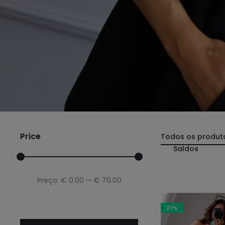
Price
Todos os produt
Saldos
Preço
Preço
Preço:
€ 0.00
—
€ 70.00
mínimo
máximo
27%