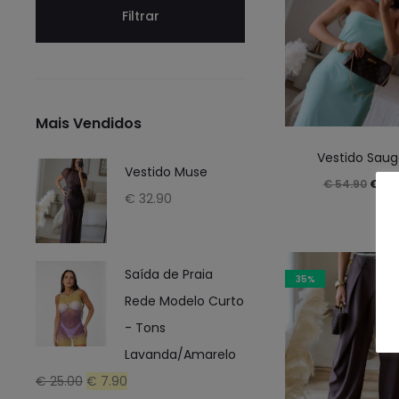
Filtrar
Mais Vendidos
Este
Vestido Sau
produ
Vestido Muse
O
€
54.90
€
39
tem
€
32.90
preç
vária
origi
varia
era:
As
Saída de Praia
35%
€ 54.
opçõ
Rede Modelo Curto
pod
- Tons
ser
Lavanda/Amarelo
selec
O
O
€
25.00
€
7.90