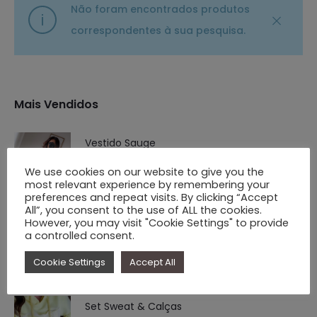
Não foram encontrados produtos
correspondentes à sua pesquisa.
Mais Vendidos
Vestido Sauge
O
O
€
54.90
€
39.90
We use cookies on our website to give you the
most relevant experience by remembering your
preço
preço
preferences and repeat visits. By clicking “Accept
original
atual
All”, you consent to the use of ALL the cookies.
However, you may visit "Cookie Settings" to provide
Saída de Praia Rede Modelo Longo - Tons
era:
é:
a controlled consent.
Rosa/Lavanda
€ 54.90.
€ 39.90.
Cookie Settings
Accept All
O
O
€
25.00
€
7.90
preço
preço
Set Sweat & Calças
original
atual