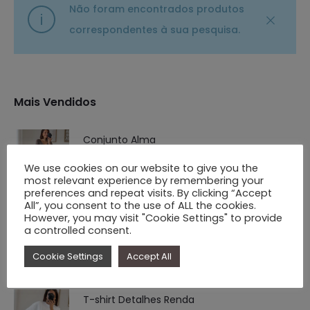
Não foram encontrados produtos
correspondentes à sua pesquisa.
Mais Vendidos
Conjunto Alma
€
31.90
We use cookies on our website to give you the
most relevant experience by remembering your
preferences and repeat visits. By clicking “Accept
All”, you consent to the use of ALL the cookies.
However, you may visit "Cookie Settings" to provide
Blusão Acolchoado Oversize
a controlled consent.
O
O
€
39.90
€
24.90
Cookie Settings
Accept All
preço
preço
original
atual
T-shirt Detalhes Renda
era:
é: