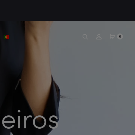
Pesquisar
Conta
0
eiros