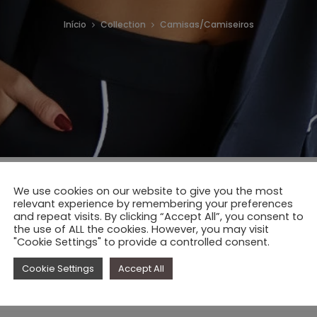
Início
Collection
Camisas/Camiseiros
We use cookies on our website to give you the most
relevant experience by remembering your preferences
and repeat visits. By clicking “Accept All”, you consent to
oram encontrados produtos correspondentes à sua pesquisa
the use of ALL the cookies. However, you may visit
"Cookie Settings" to provide a controlled consent.
Cookie Settings
Accept All