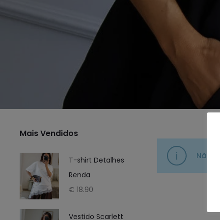
Mais Vendidos
Não f
T-shirt Detalhes
Renda
€
18.90
Vestido Scarlett