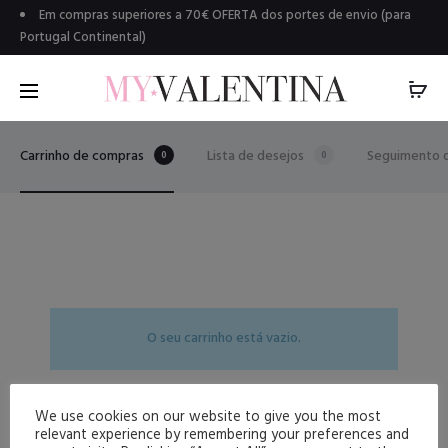
Em compras superiores a 70€ OFERTA dos portes de envio (para
Portugal Continental)
Carrinho de compras
Lista de desejos
Seguimento 
0
0
O seu carrinho está vazio.
We use cookies on our website to give you the most
Voltar para a loja
relevant experience by remembering your preferences and