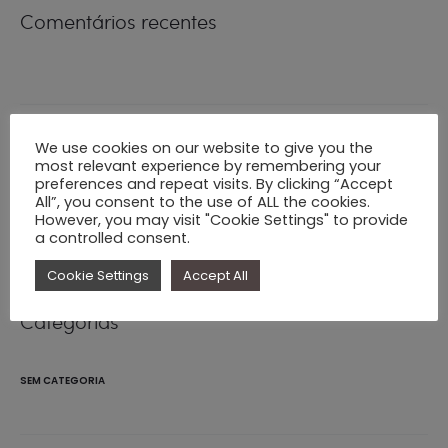
Comentários recentes
We use cookies on our website to give you the
Arquivo
most relevant experience by remembering your
preferences and repeat visits. By clicking “Accept
All”, you consent to the use of ALL the cookies.
OUTUBRO 2025
However, you may visit "Cookie Settings" to provide
a controlled consent.
Cookie Settings
Accept All
Categorias
SEM CATEGORIA