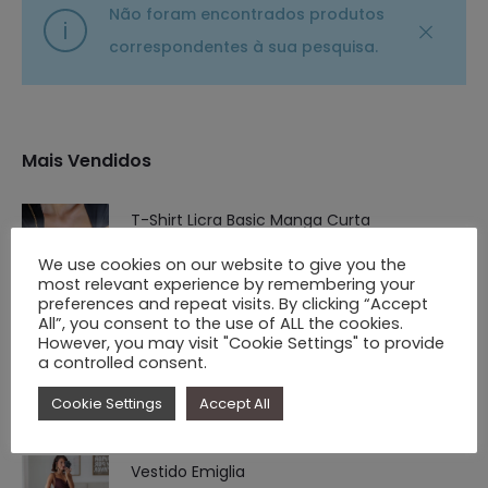
Não foram encontrados produtos
correspondentes à sua pesquisa.
Mais Vendidos
T-Shirt Licra Basic Manga Curta
O
O
€
16.90
€
9.90
We use cookies on our website to give you the
most relevant experience by remembering your
preço
preço
preferences and repeat visits. By clicking “Accept
original
atual
All”, you consent to the use of ALL the cookies.
However, you may visit "Cookie Settings" to provide
Saída de Praia Rede Modelo Curto - Tons
era:
é:
a controlled consent.
Lavanda/Amarelo
€ 16.90.
€ 9.90.
Cookie Settings
Accept All
O
O
€
25.00
€
7.90
preço
preço
Vestido Emiglia
original
atual