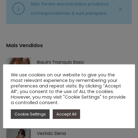
Não foram encontrados produtos
correspondentes à sua pesquisa.
Mais Vendidos
Biquíni Triangulo Basic
€
64.90
We use cookies on our website to give you the
most relevant experience by remembering your
preferences and repeat visits. By clicking “Accept
All”, you consent to the use of ALL the cookies.
However, you may visit "Cookie Settings" to provide
Calças de Alfaiataria Wide Leg Efeito Linho
a controlled consent.
O
O
€
29.90
€
14.90
Cookie Settings
Accept All
preço
preço
original
atual
Vestido Siena
era:
é: