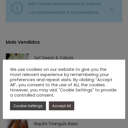
Não foram encontrados produtos
correspondentes à sua pesquisa.
Mais Vendidos
Set Sweat & Calças
O
O
€
39.90
€
29.90
We use cookies on our website to give you the
most relevant experience by remembering your
preço
preço
preferences and repeat visits. By clicking “Accept
original
atual
All”, you consent to the use of ALL the cookies.
However, you may visit "Cookie Settings" to provide
Vestido Siena
era:
é:
a controlled consent.
€
29.90
€ 39.90.
€ 29.90.
Cookie Settings
Accept All
Biquíni Triangulo Basic