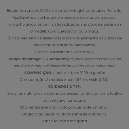
Biquíni em croché 100% feito à mão + beijinhos naturais. Forrado.
Ajustável nas costas, peito e pescoço e de lado, na cueca.
Tamanho único: os bikinis são reduzidos, mas podem pedir com
o modelo com cueca/triângulo maior.
(Caso precisem de alterações após o recebimento, os custos de
envio são suportados pelo cliente)
Grande durabilidade. Ecofriendly.
Tempo de entrega 2-3 semanas
(até pode ser menos mas como
são feitas à mão vai depender do volume de encomendas)
COMPOSIÇÃO:
crochet + forro 100% algodão
Comparação: A modelo mede 1,64m e veste S(36).
CUIDADOS A TER:
Secar ao natural ou enrolando e pressionando com uma toalha
para retirar a humidade.
Não pendurar encharcado porque pode deformar.
Guardar as peças cuidadosamente dobradas.
Nunca lavar na máquina.