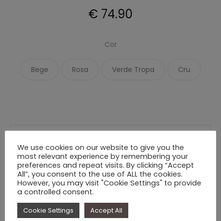
€
74.90
Cor
Bege
Rosa
Verde Tropa
Cru
Quantidade
We use cookies on our website to give you the
de
most relevant experience by remembering your
Biquíni
preferences and repeat visits. By clicking “Accept
All”, you consent to the use of ALL the cookies.
Triangulo
However, you may visit "Cookie Settings" to provide
Adicionar
Seashell
a controlled consent.
Cookie Settings
Accept All