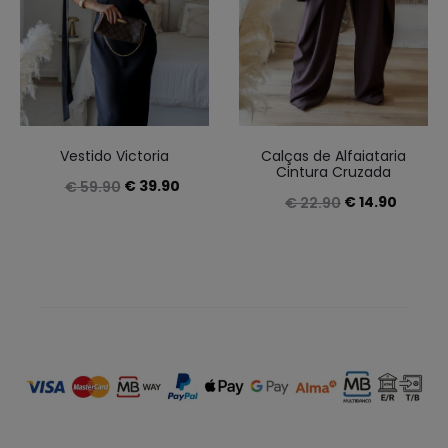
Vestido Victoria
Calças de Alfaiataria
Cintura Cruzada
O
O
€
39.90
€
59.90
O
O
€
14.90
€
22.90
preço
preço
preço
preço
original
atual
original
atual
era:
é:
era:
é:
€ 59.90.
€ 39.90.
€ 22.90.
€ 14.90