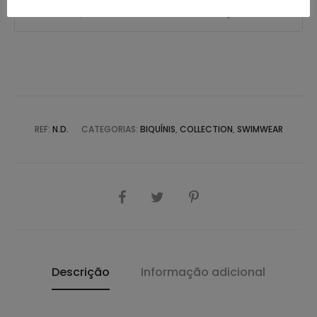
Adicionar à lista de desejos
REF:
N.D.
CATEGORIAS:
BIQUÍNIS
,
COLLECTION
,
SWIMWEAR
PARTILHAR
Descrição
Informação adicional