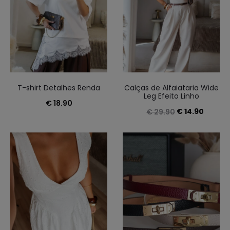
T-shirt Detalhes Renda
Calças de Alfaiataria Wide
Leg Efeito Linho
€
18.90
O
O
€
14.90
€
29.90
preço
preço
original
atual
era:
é:
€ 29.90.
€ 14.90