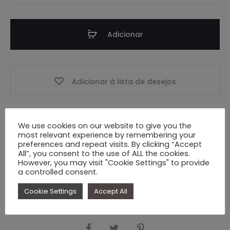
Vestido
Victoria
Adicionar
Adicionar à lista de desejos
We use cookies on our website to give you the
most relevant experience by remembering your
preferences and repeat visits. By clicking “Accept
All”, you consent to the use of ALL the cookies.
However, you may visit "Cookie Settings" to provide
REF:
N.D.
CATEGORIAS:
COLLECTION
,
ESPECIAL EVENTOS
,
SALDOS
,
a controlled consent.
VESTIDO COMPRIDO
,
VESTIDOS
Cookie Settings
Accept All
PARTILHAR