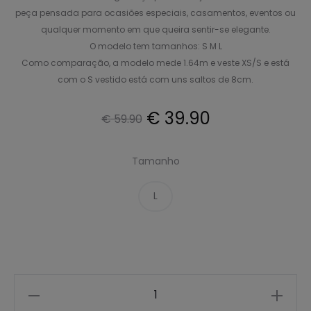
peça pensada para ocasiões especiais, casamentos, eventos ou
qualquer momento em que queira sentir-se elegante.
O modelo tem tamanhos: S M L
Como comparação, a modelo mede 1.64m e veste XS/S e está
com o S vestido está com uns saltos de 8cm.
O
O
€
39.90
€
59.90
preço
preço
Tamanho
original
atual
L
era:
é:
€ 59.90.
€ 39.90.
Quantidade
de