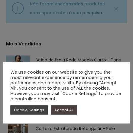
Não foram encontrados produtos
correspondentes à sua pesquisa.
Mais Vendidos
Saída de Praia Rede Modelo Curto - Tons
Azul/Verde água
We use cookies on our website to give you the
most relevant experience by remembering your
O
O
€
25.00
€
7.90
preferences and repeat visits. By clicking “Accept
preço
preço
All”, you consent to the use of ALL the cookies.
However, you may visit "Cookie Settings" to provide
Conjunto Lorena
original
atual
a controlled consent.
€
38.90
era:
é:
Cookie Settings
Accept All
€ 25.00.
€ 7.90.
Carteira Estruturada Retangular - Pele