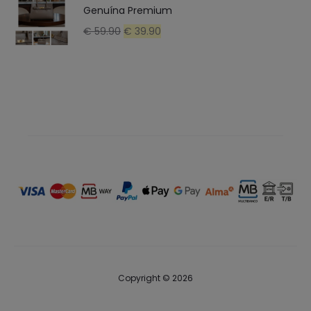
Genuína Premium
O
O
€
59.90
€
39.90
preço
preço
original
atual
era:
é:
€ 59.90.
€ 39.90.
Copyright © 2026