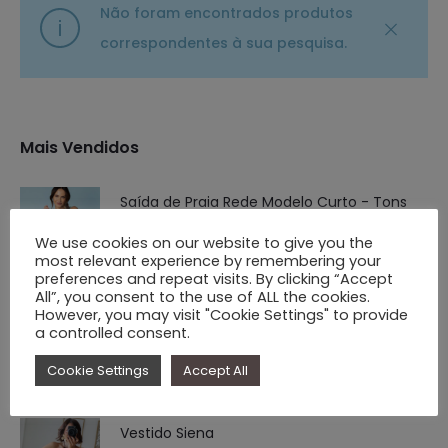
Não foram encontrados produtos
correspondentes à sua pesquisa.
Mais Vendidos
Saída de Praia Rede Modelo Curto - Tons
Azul/Verde água
We use cookies on our website to give you the
most relevant experience by remembering your
O
O
€
25.00
€
7.90
preferences and repeat visits. By clicking “Accept
preço
preço
All”, you consent to the use of ALL the cookies.
However, you may visit "Cookie Settings" to provide
Carteira Estruturada Retangular - Pele
original
atual
a controlled consent.
Genuína Premium
era:
é:
Cookie Settings
Accept All
O
O
€
59.90
€
39.90
€ 25.00.
€ 7.90.
preço
preço
Vestido Siena
original
atual